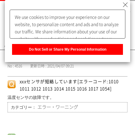
We use cookies to improve your experience on our
website, to personalize content and ads and to analyze
our traffic. We share information about your use of our
website with our advertising and analytics partners,
よくあるご質問（FAQ）
who may combine it with other information that you
Do Not Sell or Share My Personal Information
have provided to them or that they have collected from
カテゴリー表示
your use of their services. You have the right to opt-out
No : 4516
更新日時 : 2021/04/07 09:21
of our sharing information about you with our partners.
Please click [Do Not Sell or Share My Personal
xxxセンサが短絡しています[エラーコード:1010
Information] to customize your cookie settings on our
1011 1012 1013 1014 1015 1016 1017 1054]
website.
Privacy Policy
温度センサの故障です。
カテゴリー：
エラー・ワーニング