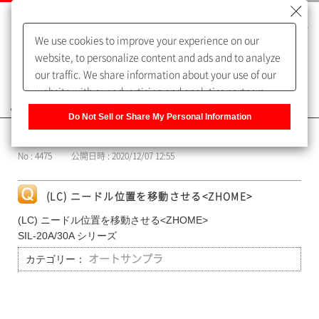
We use cookies to improve your experience on our
website, to personalize content and ads and to analyze
our traffic. We share information about your use of our
website with our advertising and analytics partners,
よくあるご質問（FAQ）
who may combine it with other information that you
Do Not Sell or Share My Personal Information
have provided to them or that they have collected from
カテゴリー表示
your use of their services. You have the right to opt-out
No : 4475
公開日時 : 2020/12/07 12:55
of our sharing information about you with our partners.
Please click [Do Not Sell or Share My Personal
Information] to customize your cookie settings on our
(LC) ニードル位置を移動させる<ZHOME>
website.
Privacy Policy
(LC) ニードル位置を移動させる<ZHOME>
SIL-20A/30A シリーズ
カテゴリー：
オートサンプラ