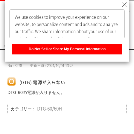
We use cookies to improve your experience on our
website, to personalize content and ads and to analyze
our traffic. We share information about your use of our
website with our advertising and analytics partners,
よくあるご質問（FAQ）
who may combine it with other information that you
Do Not Sell or Share My Personal Information
have provided to them or that they have collected from
カテゴリー表示
your use of their services. You have the right to opt-out
No : 3278
更新日時 : 2024/10/01 13:25
of our sharing information about you with our partners.
Please click [Do Not Sell or Share My Personal
Information] to customize your cookie settings on our
(DTG) 電源が入らない
website.
Privacy Policy
DTG-60の電源が入りません。
カテゴリー：
DTG-60/60H