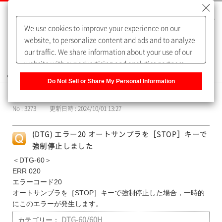
We use cookies to improve your experience on our
website, to personalize content and ads and to analyze
our traffic. We share information about your use of our
website with our advertising and analytics partners,
よくあるご質問（FAQ）
who may combine it with other information that you
Do Not Sell or Share My Personal Information
have provided to them or that they have collected from
カテゴリー表示
your use of their services. You have the right to opt-out
No : 3273
更新日時 : 2024/10/01 13:27
of our sharing information about you with our partners.
Please click [Do Not Sell or Share My Personal
(DTG) エラー20 オートサンプラを［STOP］キーで
Information] to customize your cookie settings on our
強制停止しました
website.
Privacy Policy
＜DTG-60＞
ERR 020
エラーコード20
オートサンプラを［STOP］キーで強制停止した場合，一時的
にこのエラーが発生します。
カテゴリー：
DTG-60/60H