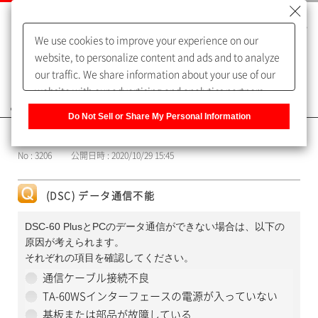
We use cookies to improve your experience on our
website, to personalize content and ads and to analyze
our traffic. We share information about your use of our
website with our advertising and analytics partners,
よくあるご質問（FAQ）
who may combine it with other information that you
Do Not Sell or Share My Personal Information
have provided to them or that they have collected from
カテゴリー表示
your use of their services. You have the right to opt-out
No : 3206
公開日時 : 2020/10/29 15:45
of our sharing information about you with our partners.
Please click [Do Not Sell or Share My Personal
Information] to customize your cookie settings on our
(DSC) データ通信不能
website.
Privacy Policy
DSC-60 PlusとPCのデータ通信ができない場合は、以下の
原因が考えられます。
それぞれの項目を確認してください。
通信ケーブル接続不良
TA-60WSインターフェースの電源が入っていない
基板または部品が故障している