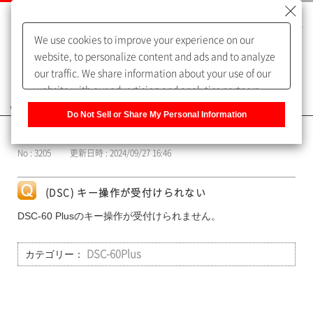
We use cookies to improve your experience on our
website, to personalize content and ads and to analyze
our traffic. We share information about your use of our
website with our advertising and analytics partners,
よくあるご質問（FAQ）
who may combine it with other information that you
Do Not Sell or Share My Personal Information
have provided to them or that they have collected from
カテゴリー表示
your use of their services. You have the right to opt-out
No : 3205
更新日時 : 2024/09/27 16:46
of our sharing information about you with our partners.
Please click [Do Not Sell or Share My Personal
Information] to customize your cookie settings on our
(DSC) キー操作が受付けられない
website.
Privacy Policy
DSC-60 Plusのキー操作が受付けられません。
カテゴリー：
DSC-60Plus