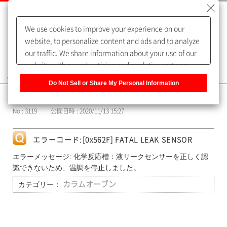
We use cookies to improve your experience on our
website, to personalize content and ads and to analyze
our traffic. We share information about your use of our
website with our advertising and analytics partners,
よくあるご質問（FAQ）
who may combine it with other information that you
Do Not Sell or Share My Personal Information
have provided to them or that they have collected from
カテゴリー表示
your use of their services. You have the right to opt-out
No : 3119
公開日時 : 2020/11/13 15:27
of our sharing information about you with our partners.
Please click [Do Not Sell or Share My Personal
Information] to customize your cookie settings on our
エラーコード:[0x562F] FATAL LEAK SENSOR
website.
Privacy Policy
エラーメッセージ: 化学反応槽：液リークセンサーを正しく認
識できないため、温調を停止しました。
カテゴリー：
カラムオーブン