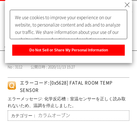
We use cookies to improve your experience on our
website, to personalize content and ads and to analyze
our traffic. We share information about your use of our
website with our advertising and analytics partners,
よくあるご質問（FAQ）
who may combine it with other information that you
Do Not Sell or Share My Personal Information
have provided to them or that they have collected from
カテゴリー表示
your use of their services. You have the right to opt-out
No : 3112
公開日時 : 2020/11/13 15:27
of our sharing information about you with our partners.
Please click [Do Not Sell or Share My Personal
エラーコード:[0x5628] FATAL ROOM TEMP
Information] to customize your cookie settings on our
SENSOR
website.
Privacy Policy
エラーメッセージ: 化学反応槽：室温センサーを正しく読み取
れないため、温調を停止しました。
カテゴリー：
カラムオーブン