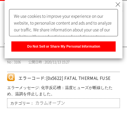
We use cookies to improve your experience on our
website, to personalize content and ads and to analyze
our traffic. We share information about your use of our
website with our advertising and analytics partners,
よくあるご質問（FAQ）
who may combine it with other information that you
Do Not Sell or Share My Personal Information
have provided to them or that they have collected from
カテゴリー表示
your use of their services. You have the right to opt-out
No : 3106
公開日時 : 2020/11/13 15:27
of our sharing information about you with our partners.
Please click [Do Not Sell or Share My Personal
Information] to customize your cookie settings on our
エラーコード:[0x5622] FATAL THERMAL FUSE
website.
Privacy Policy
エラーメッセージ: 化学反応槽：温度ヒューズが断線したた
め、温調を停止しました。
カテゴリー：
カラムオーブン