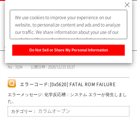
We use cookies to improve your experience on our
website, to personalize content and ads and to analyze
our traffic. We share information about your use of our
website with our advertising and analytics partners,
よくあるご質問（FAQ）
who may combine it with other information that you
Do Not Sell or Share My Personal Information
have provided to them or that they have collected from
カテゴリー表示
your use of their services. You have the right to opt-out
No : 3104
公開日時 : 2020/11/13 15:27
of our sharing information about you with our partners.
Please click [Do Not Sell or Share My Personal
Information] to customize your cookie settings on our
エラーコード:[0x5620] FATAL ROM FAILURE
website.
Privacy Policy
エラーメッセージ: 化学反応槽：システム エラーが発生しまし
た。
カテゴリー：
カラムオーブン