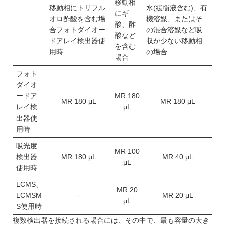
移動相
移動相にトリフル
水(緩衝液含む)、有
にギ
オロ酢酸を含む場
機溶媒、またはそ
酸、酢
合フォトダイオー
の混合溶媒など吸
酸など
ドアレイ検出器使
収が少ない移動相
を含む
用時
の場合
場合
フォト
ダイオ
ードア
MR 180
MR 180 μL
MR 180 μL
レイ検
μL
出器使
用時
吸光度
MR 100
検出器
MR 180 μL
MR 40 μL
μL
使用時
LCMS、
MR 20
LCMSM
-
MR 20 μL
μL
S使用時
複数検出器を接続される場合には、その中で、最も容量の大き