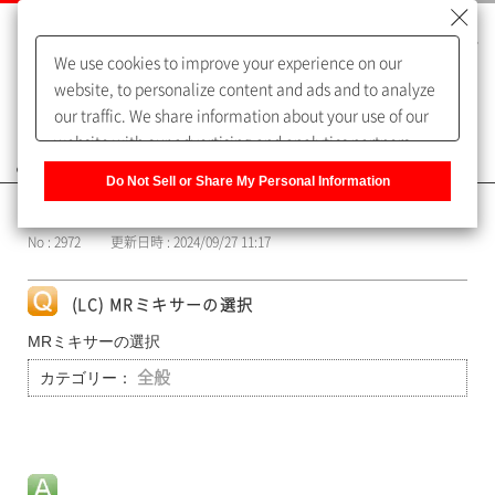
We use cookies to improve your experience on our
website, to personalize content and ads and to analyze
our traffic. We share information about your use of our
website with our advertising and analytics partners,
よくあるご質問（FAQ）
who may combine it with other information that you
Do Not Sell or Share My Personal Information
have provided to them or that they have collected from
カテゴリー表示
your use of their services. You have the right to opt-out
No : 2972
更新日時 : 2024/09/27 11:17
of our sharing information about you with our partners.
Please click [Do Not Sell or Share My Personal
Information] to customize your cookie settings on our
(LC) MRミキサーの選択
website.
Privacy Policy
MRミキサーの選択
カテゴリー：
全般