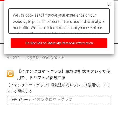
We use cookies to improve your experience on our
website, to personalize content and ads and to analyze
our traffic. We share information about your use of our
website with our advertising and analytics partners,
よくあるご質問（FAQ）
who may combine it with other information that you
Do Not Sell or Share My Personal Information
have provided to them or that they have collected from
カテゴリー表示
your use of their services. You have the right to opt-out
No : 2940
公開日時 : 2020/10/26 14:24
of our sharing information about you with our partners.
Please click [Do Not Sell or Share My Personal
【イオンクロマトグラフ】電気透析式サプレッサ使
Information] to customize your cookie settings on our
用で、ドリフトが継続する
website.
Privacy Policy
【イオンクロマトグラフ】電気透析式サプレッサ使用で、ドリ
フトが継続する
カテゴリー：
イオンクロマトグラフ