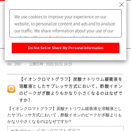
We use cookies to improve your experience on our
website, to personalize content and ads and to analyze
our traffic. We share information about your use of our
website with our advertising and analytics partners,
よくあるご質問（FAQ）
who may combine it with other information that you
Do Not Sell or Share My Personal Information
have provided to them or that they have collected from
カテゴリー表示
your use of their services. You have the right to opt-out
No : 2907
公開日時 : 2020/10/22 14:19
of our sharing information about you with our partners.
Please click [Do Not Sell or Share My Personal
【イオンクロマトグラフ】炭酸ナトリウム緩衝液を
Information] to customize your cookie settings on our
溶離液としたサプレッサ方式において，酢酸イオン
website.
Privacy Policy
のピークがぎ酸よりもかなり小さくなるのはなぜで
すか?
【イオンクロマトグラフ】炭酸ナトリウム緩衝液を溶離液とし
たサプレッサ方式において，酢酸イオンのピークがぎ酸よりも
かなり小さくなるのはなぜですか?
イオンクロマトグラフ