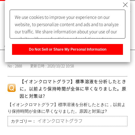
We use cookies to improve your experience on our
website, to personalize content and ads and to analyze
our traffic. We share information about your use of our
website with our advertising and analytics partners,
よくあるご質問（FAQ）
who may combine it with other information that you
Do Not Sell or Share My Personal Information
have provided to them or that they have collected from
カテゴリー表示
your use of their services. You have the right to opt-out
No : 2888
更新日時 : 2020/10/22 10:58
of our sharing information about you with our partners.
Please click [Do Not Sell or Share My Personal
【イオンクロマトグラフ】標準溶液を分析したとき
Information] to customize your cookie settings on our
に，以前より保持時間が全体に早くなりました。原
website.
Privacy Policy
因と対策は?
【イオンクロマトグラフ】標準溶液を分析したときに，以前よ
り保持時間が全体に早くなりました。原因と対策は?
カテゴリー：
イオンクロマトグラフ