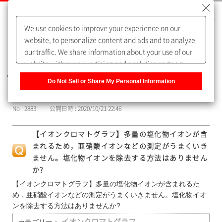
We use cookies to improve your experience on our
website, to personalize content and ads and to analyze
our traffic. We share information about your use of our
website with our advertising and analytics partners,
よくあるご質問（FAQ）
who may combine it with other information that you
Do Not Sell or Share My Personal Information
have provided to them or that they have collected from
カテゴリー表示
your use of their services. You have the right to opt-out
No : 2883
公開日時 : 2020/10/21 22:46
of our sharing information about you with our partners.
Please click [Do Not Sell or Share My Personal
【イオンクロマトグラフ】多量の塩化物イオンが含
Information] to customize your cookie settings on our
まれるため，亜硝酸イオンなどの測定がうまくいき
website.
Privacy Policy
ません。塩化物イオンを除去する方法はありません
か?
【イオンクロマトグラフ】多量の塩化物イオンが含まれるた
め，亜硝酸イオンなどの測定がうまくいきません。塩化物イオ
ンを除去する方法はありませんか?
イオンクロマトグラフ