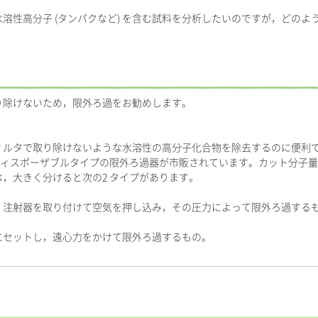
溶性高分子 (タンパクなど) を含む試料を分析したいのですが，どのよ
り除けないため，限外ろ過をお勧めします。
ィルタで取り除けないような水溶性の高分子化合物を除去するのに便利
ディスポーザブルタイプの限外ろ過器が市販されています。カット分子量は，おお
，大きく分けると次の2 タイプがあります。
注射器を取り付けて空気を押し込み，その圧力によって限外ろ過する
セットし，遠心力をかけて限外ろ過するもの。