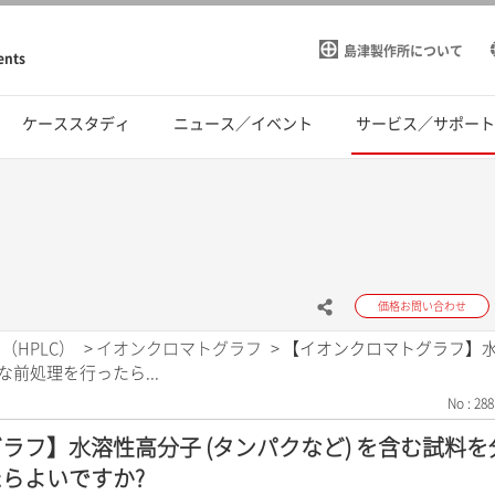
島津製作所について
ents
ケーススタディ
ニュース／イベント
サービス／サポー
価格お問い合わせ
（HPLC）
>
イオンクロマトグラフ
>
【イオンクロマトグラフ】水溶
前処理を行ったら...
No : 288
ラフ】水溶性高分子 (タンパクなど) を含む試料
らよいですか?