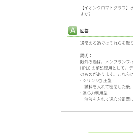
【イオンクロマトグラフ】水
すか?
回答
通常のろ過ではそれらを取
説明：
限外ろ過は，メンブランフ
HPLC の前処理用として，
のものがあります。これらは
• シリンジ加圧型 :
試料を入れて密閉した後，
• 遠心力利用型 :
溶液を入れて遠心分離器に