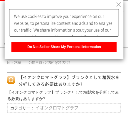
We use cookies to improve your experience on our
website, to personalize content and ads and to analyze
our traffic. We share information about your use of our
website with our advertising and analytics partners,
よくあるご質問（FAQ）
who may combine it with other information that you
Do Not Sell or Share My Personal Information
have provided to them or that they have collected from
カテゴリー表示
your use of their services. You have the right to opt-out
No : 2876
公開日時 : 2020/10/21 22:27
of our sharing information about you with our partners.
Please click [Do Not Sell or Share My Personal
【イオンクロマトグラフ】ブランクとして精製水を
Information] to customize your cookie settings on our
分析してみる必要はありますか?
website.
Privacy Policy
【イオンクロマトグラフ】ブランクとして精製水を分析してみ
る必要はありますか?
カテゴリー：
イオンクロマトグラフ