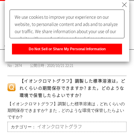
We use cookies to improve your experience on our
website, to personalize content and ads and to analyze
our traffic. We share information about your use of our
website with our advertising and analytics partners,
よくあるご質問（FAQ）
who may combine it with other information that you
Do Not Sell or Share My Personal Information
have provided to them or that they have collected from
カテゴリー表示
your use of their services. You have the right to opt-out
No : 2874
公開日時 : 2020/10/21 22:21
of our sharing information about you with our partners.
Please click [Do Not Sell or Share My Personal
【イオンクロマトグラフ】調製した標準溶液は，ど
Information] to customize your cookie settings on our
れくらいの期間保存できますか? また，どのような
website.
Privacy Policy
環境で保管したらよいですか?
【イオンクロマトグラフ】調製した標準溶液は，どれくらいの
期間保存できますか? また，どのような環境で保管したらよい
ですか?
カテゴリー：
イオンクロマトグラフ