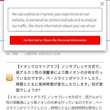
We use cookies to improve your experience on our
website, to personalize content and ads and to analyze
our traffic. We share information about your use of our
website with our advertising and analytics partners,
よくあるご質問（FAQ）
who may combine it with other information that you
Do Not Sell or Share My Personal Information
have provided to them or that they have collected from
カテゴリー表示
your use of their services. You have the right to opt-out
No : 2869
公開日時 : 2020/10/21 22:09
of our sharing information about you with our partners.
Please click [Do Not Sell or Share My Personal
【イオンクロマトグラフ】ノンサプレッサ方式で，
Information] to customize your cookie settings on our
弱アルカリ性の溶離液により陰イオンの分析を行っ
website.
Privacy Policy
ているのですが，ベースラインがドリフトしたり，
時間とともに保持時間が変化したりします。何が原
因でしょうか?
【イオンクロマトグラフ】ノンサプレッサ方式で，弱アルカリ
性の溶離液により陰イオンの分析を行っているのですが，ベー
スラインがドリフトしたり，時間とともに保持時間が変化した