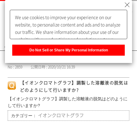
We use cookies to improve your experience on our
website, to personalize content and ads and to analyze
our traffic. We share information about your use of our
website with our advertising and analytics partners,
よくあるご質問（FAQ）
who may combine it with other information that you
Do Not Sell or Share My Personal Information
have provided to them or that they have collected from
カテゴリー表示
your use of their services. You have the right to opt-out
No : 2859
公開日時 : 2020/10/21 16:39
of our sharing information about you with our partners.
Please click [Do Not Sell or Share My Personal
【イオンクロマトグラフ】調製した溶離液の脱気は
Information] to customize your cookie settings on our
どのようにして行いますか?
website.
Privacy Policy
【イオンクロマトグラフ】調製した溶離液の脱気はどのように
して行いますか?
カテゴリー：
イオンクロマトグラフ