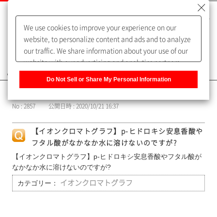
We use cookies to improve your experience on our
website, to personalize content and ads and to analyze
our traffic. We share information about your use of our
website with our advertising and analytics partners,
よくあるご質問（FAQ）
who may combine it with other information that you
Do Not Sell or Share My Personal Information
have provided to them or that they have collected from
カテゴリー表示
your use of their services. You have the right to opt-out
No : 2857
公開日時 : 2020/10/21 16:37
of our sharing information about you with our partners.
Please click [Do Not Sell or Share My Personal
【イオンクロマトグラフ】p-ヒドロキシ安息香酸や
Information] to customize your cookie settings on our
フタル酸がなかなか水に溶けないのですが?
website.
Privacy Policy
【イオンクロマトグラフ】p-ヒドロキシ安息香酸やフタル酸が
なかなか水に溶けないのですが?
カテゴリー：
イオンクロマトグラフ