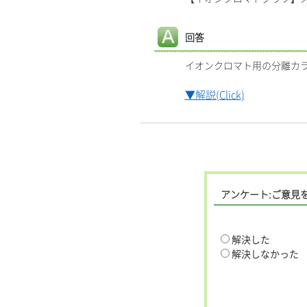
回答
イオンクロマト用の分離カ
▼解説(Click)
アンケート:ご意見
解決した
解決しなかった