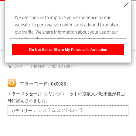
We use cookies to improve your experience on our
website, to personalize content and ads and to analyze
our traffic. We share information about your use of our
website with our advertising and analytics partners,
よくあるご質問（FAQ）
who may combine it with other information that you
Do Not Sell or Share My Personal Information
have provided to them or that they have collected from
カテゴリー表示
your use of their services. You have the right to opt-out
No : 2734
公開日時 : 2020/09/17 09:40
of our sharing information about you with our partners.
Please click [Do Not Sell or Share My Personal
Information] to customize your cookie settings on our
エラーコード:[0x0086]
website.
Privacy Policy
エラーメッセージ: シリンジユニットの液吸入／吐出量が範囲
外に設定されました。
カテゴリー：
システムコントローラ