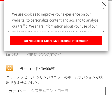
We use cookies to improve your experience on our
website, to personalize content and ads and to analyze
our traffic. We share information about your use of our
website with our advertising and analytics partners,
よくあるご質問（FAQ）
who may combine it with other information that you
Do Not Sell or Share My Personal Information
have provided to them or that they have collected from
カテゴリー表示
your use of their services. You have the right to opt-out
No : 2733
公開日時 : 2020/09/17 09:40
of our sharing information about you with our partners.
Please click [Do Not Sell or Share My Personal
Information] to customize your cookie settings on our
エラーコード:[0x0085]
website.
Privacy Policy
エラーメッセージ: シリンジユニットのホームポジションが検
出できませんでした。
カテゴリー：
システムコントローラ