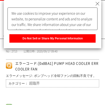
We use cookies to improve your experience on our
website, to personalize content and ads and to analyze
our traffic. We share information about your use of our
website with our advertising and analytics partners,
よくあるご質問（FAQ）
who may combine it with other information that you
Do Not Sell or Share My Personal Information
have provided to them or that they have collected from
カテゴリー表示
your use of their services. You have the right to opt-out
No : 2713
公開日時 : 2020/09/17 09:40
of our sharing information about you with our partners.
Please click [Do Not Sell or Share My Personal
エラーコード:[0x8BA1] PUMP HEAD COOLER ERR
Information] to customize your cookie settings on our
COOLER FAN
website.
Privacy Policy
エラーメッセージ: ポンプヘッド冷却ファンの回転不良です。
カテゴリー：
超臨界