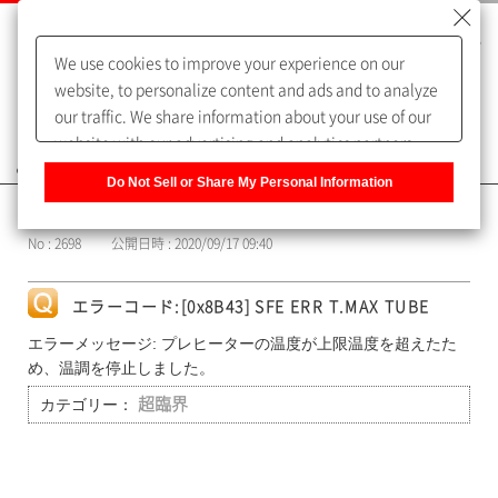
We use cookies to improve your experience on our
website, to personalize content and ads and to analyze
our traffic. We share information about your use of our
website with our advertising and analytics partners,
よくあるご質問（FAQ）
who may combine it with other information that you
Do Not Sell or Share My Personal Information
have provided to them or that they have collected from
カテゴリー表示
your use of their services. You have the right to opt-out
No : 2698
公開日時 : 2020/09/17 09:40
of our sharing information about you with our partners.
Please click [Do Not Sell or Share My Personal
Information] to customize your cookie settings on our
エラーコード:[0x8B43] SFE ERR T.MAX TUBE
website.
Privacy Policy
エラーメッセージ: プレヒーターの温度が上限温度を超えたた
め、温調を停止しました。
カテゴリー：
超臨界