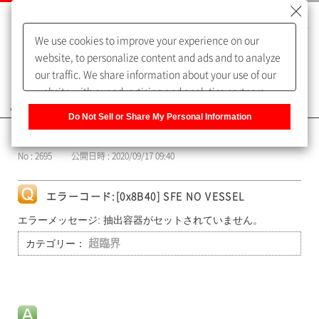
We use cookies to improve your experience on our
website, to personalize content and ads and to analyze
our traffic. We share information about your use of our
website with our advertising and analytics partners,
よくあるご質問（FAQ）
who may combine it with other information that you
Do Not Sell or Share My Personal Information
have provided to them or that they have collected from
カテゴリー表示
your use of their services. You have the right to opt-out
No : 2695
公開日時 : 2020/09/17 09:40
of our sharing information about you with our partners.
Please click [Do Not Sell or Share My Personal
Information] to customize your cookie settings on our
エラーコード:[0x8B40] SFE NO VESSEL
website.
Privacy Policy
エラーメッセージ: 抽出容器がセットされていません。
カテゴリー：
超臨界