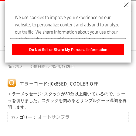
We use cookies to improve your experience on our
website, to personalize content and ads and to analyze
our traffic. We share information about your use of our
website with our advertising and analytics partners,
よくあるご質問（FAQ）
who may combine it with other information that you
Do Not Sell or Share My Personal Information
have provided to them or that they have collected from
カテゴリー表示
your use of their services. You have the right to opt-out
No : 2628
公開日時 : 2020/09/17 09:40
of our sharing information about you with our partners.
Please click [Do Not Sell or Share My Personal
Information] to customize your cookie settings on our
エラーコード:[0x85ED] COOLER OFF
website.
Privacy Policy
エラーメッセージ: スタックが30分以上開いているので、クー
ラを切りました。スタックを閉めるとサンプルクーラ温調を再
開します。
カテゴリー：
オートサンプラ