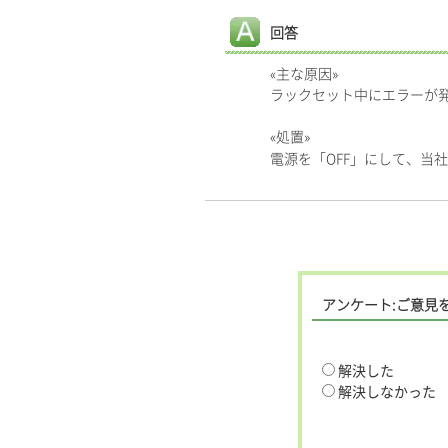
回答
«主な原因»
ラックセット中にエラーが
«処置»
電源を「OFF」にして、当
アンケート:ご意見
解決した
解決しなかった