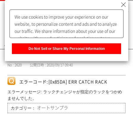
We use cookies to improve your experience on our
website, to personalize content and ads and to analyze
our traffic. We share information about your use of our
website with our advertising and analytics partners,
よくあるご質問（FAQ）
who may combine it with other information that you
Do Not Sell or Share My Personal Information
have provided to them or that they have collected from
カテゴリー表示
your use of their services. You have the right to opt-out
No : 2620
公開日時 : 2020/09/17 09:40
of our sharing information about you with our partners.
Please click [Do Not Sell or Share My Personal
Information] to customize your cookie settings on our
エラーコード:[0x85DA] ERR CATCH RACK
website.
Privacy Policy
エラーメッセージ: ラックチェンジャが指定のラックをつかめ
ませんでした。
カテゴリー：
オートサンプラ