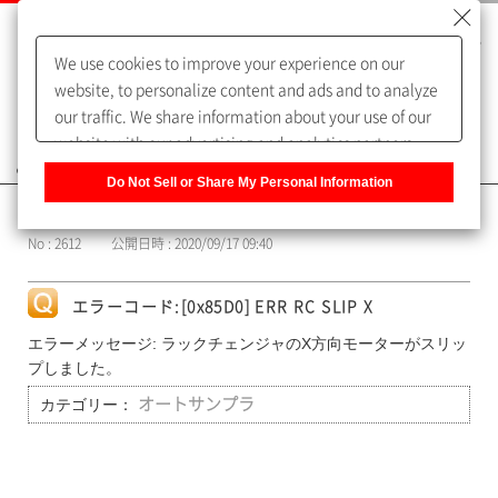
We use cookies to improve your experience on our
website, to personalize content and ads and to analyze
our traffic. We share information about your use of our
website with our advertising and analytics partners,
よくあるご質問（FAQ）
who may combine it with other information that you
Do Not Sell or Share My Personal Information
have provided to them or that they have collected from
カテゴリー表示
your use of their services. You have the right to opt-out
No : 2612
公開日時 : 2020/09/17 09:40
of our sharing information about you with our partners.
Please click [Do Not Sell or Share My Personal
Information] to customize your cookie settings on our
エラーコード:[0x85D0] ERR RC SLIP X
website.
Privacy Policy
エラーメッセージ: ラックチェンジャのX方向モーターがスリッ
プしました。
カテゴリー：
オートサンプラ