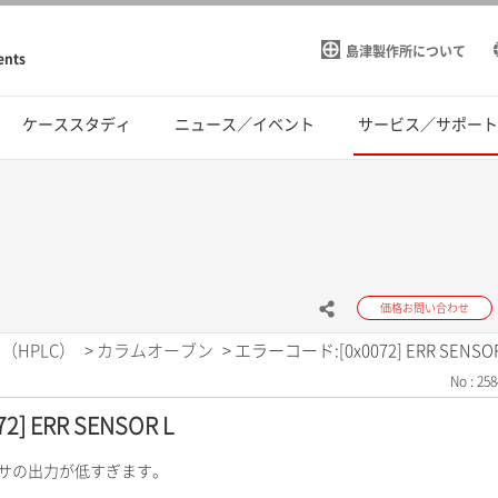
島津製作所について
ents
ケーススタディ
ニュース／イベント
サービス／サポー
価格お問い合わせ
（HPLC）
>
カラムオーブン
>
エラーコード:[0x0072] ERR SENSOR
No : 258
] ERR SENSOR L
ンサの出力が低すぎます。