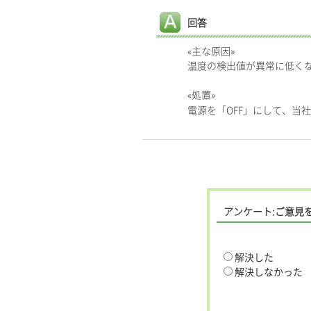
回答
«主な原因»
温度の検出値が異常に低く
«処置»
電源を「OFF」にして、当
アンケート:ご意見
解決した
解決しなかった