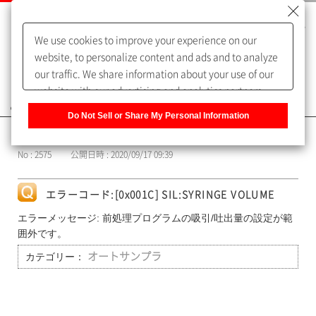
We use cookies to improve your experience on our
website, to personalize content and ads and to analyze
our traffic. We share information about your use of our
website with our advertising and analytics partners,
よくあるご質問（FAQ）
who may combine it with other information that you
Do Not Sell or Share My Personal Information
have provided to them or that they have collected from
カテゴリー表示
your use of their services. You have the right to opt-out
No : 2575
公開日時 : 2020/09/17 09:39
of our sharing information about you with our partners.
Please click [Do Not Sell or Share My Personal
Information] to customize your cookie settings on our
エラーコード:[0x001C] SIL:SYRINGE VOLUME
website.
Privacy Policy
エラーメッセージ: 前処理プログラムの吸引/吐出量の設定が範
囲外です。
カテゴリー：
オートサンプラ