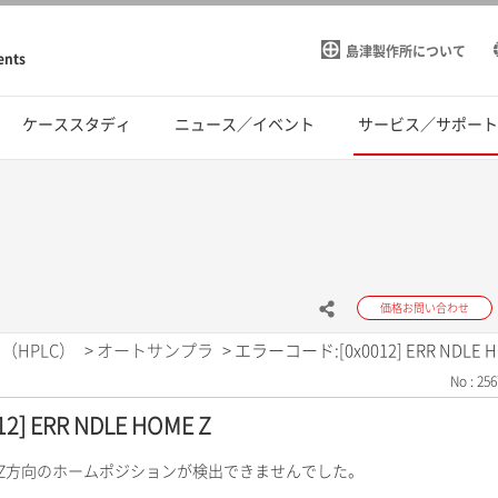
島津製作所について
ents
ケーススタディ
ニュース／イベント
サービス／サポー
価格お問い合わせ
（HPLC）
>
オートサンプラ
>
エラーコード:[0x0012] ERR NDLE H
No : 256
 ERR NDLE HOME Z
ルZ方向のホームポジションが検出できませんでした。