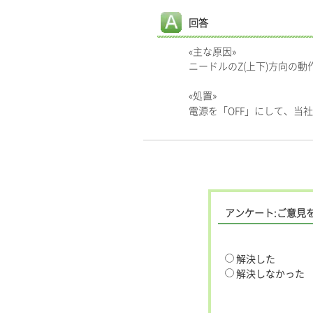
回答
«主な原因»
ニードルのZ(上下)方向の動
«処置»
電源を「OFF」にして、当
アンケート:ご意見
解決した
解決しなかった