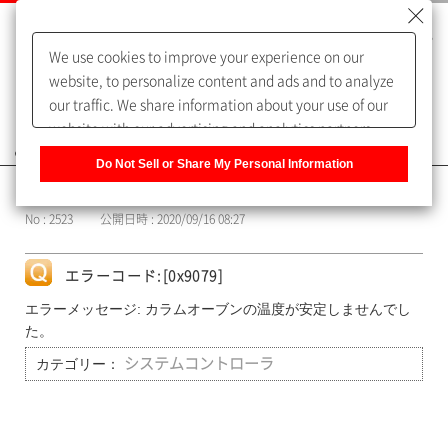
We use cookies to improve your experience on our
website, to personalize content and ads and to analyze
our traffic. We share information about your use of our
website with our advertising and analytics partners,
よくあるご質問（FAQ）
who may combine it with other information that you
Do Not Sell or Share My Personal Information
have provided to them or that they have collected from
カテゴリー表示
your use of their services. You have the right to opt-out
No : 2523
公開日時 : 2020/09/16 08:27
of our sharing information about you with our partners.
Please click [Do Not Sell or Share My Personal
Information] to customize your cookie settings on our
エラーコード:[0x9079]
website.
Privacy Policy
エラーメッセージ: カラムオーブンの温度が安定しませんでし
た。
カテゴリー：
システムコントローラ