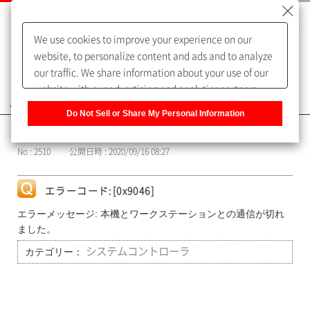
We use cookies to improve your experience on our
website, to personalize content and ads and to analyze
our traffic. We share information about your use of our
website with our advertising and analytics partners,
よくあるご質問（FAQ）
who may combine it with other information that you
Do Not Sell or Share My Personal Information
have provided to them or that they have collected from
カテゴリー表示
your use of their services. You have the right to opt-out
No : 2510
公開日時 : 2020/09/16 08:27
of our sharing information about you with our partners.
Please click [Do Not Sell or Share My Personal
Information] to customize your cookie settings on our
エラーコード:[0x9046]
website.
Privacy Policy
エラーメッセージ: 本機とワークステーションとの通信が切れ
ました。
カテゴリー：
システムコントローラ