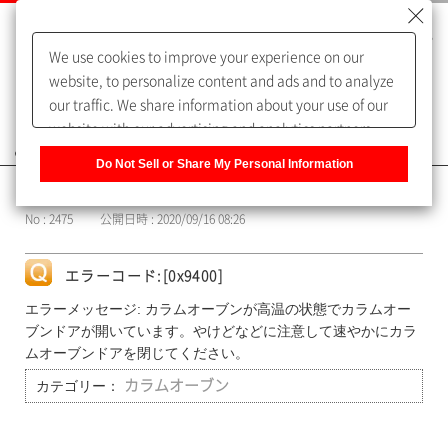
We use cookies to improve your experience on our
website, to personalize content and ads and to analyze
our traffic. We share information about your use of our
website with our advertising and analytics partners,
よくあるご質問（FAQ）
who may combine it with other information that you
Do Not Sell or Share My Personal Information
have provided to them or that they have collected from
カテゴリー表示
your use of their services. You have the right to opt-out
No : 2475
公開日時 : 2020/09/16 08:26
of our sharing information about you with our partners.
Please click [Do Not Sell or Share My Personal
Information] to customize your cookie settings on our
エラーコード:[0x9400]
website.
Privacy Policy
エラーメッセージ: カラムオーブンが高温の状態でカラムオー
ブンドアが開いています。やけどなどに注意して速やかにカラ
ムオーブンドアを閉じてください。
カテゴリー：
カラムオーブン