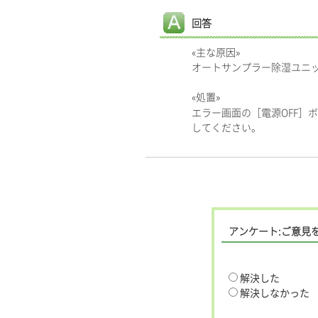
回答
«主な原因»
オートサンプラー除湿ユニ
«処置»
エラー画面の［電源OFF］
してください。
アンケート:ご意見
解決した
解決しなかった