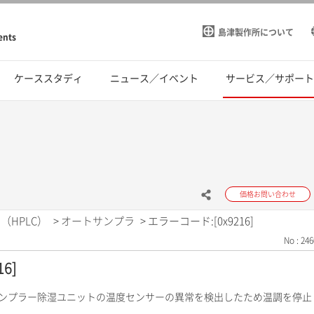
島津製作所について
ents
ケーススタディ
ニュース／イベント
サービス／サポー
価格お問い合わせ
（HPLC）
>
オートサンプラ
>
エラーコード:[0x9216]
No : 246
6]
サンプラー除湿ユニットの温度センサーの異常を検出したため温調を停止