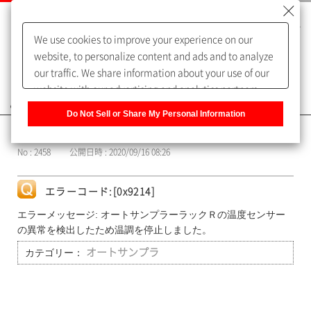
We use cookies to improve your experience on our
website, to personalize content and ads and to analyze
our traffic. We share information about your use of our
website with our advertising and analytics partners,
よくあるご質問（FAQ）
who may combine it with other information that you
Do Not Sell or Share My Personal Information
have provided to them or that they have collected from
カテゴリー表示
your use of their services. You have the right to opt-out
No : 2458
公開日時 : 2020/09/16 08:26
of our sharing information about you with our partners.
Please click [Do Not Sell or Share My Personal
Information] to customize your cookie settings on our
エラーコード:[0x9214]
website.
Privacy Policy
エラーメッセージ: オートサンプラーラックＲの温度センサー
の異常を検出したため温調を停止しました。
カテゴリー：
オートサンプラ