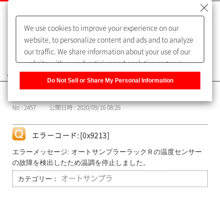
We use cookies to improve your experience on our
website, to personalize content and ads and to analyze
our traffic. We share information about your use of our
website with our advertising and analytics partners,
よくあるご質問（FAQ）
who may combine it with other information that you
Do Not Sell or Share My Personal Information
have provided to them or that they have collected from
カテゴリー表示
your use of their services. You have the right to opt-out
No : 2457
公開日時 : 2020/09/16 08:26
of our sharing information about you with our partners.
Please click [Do Not Sell or Share My Personal
Information] to customize your cookie settings on our
エラーコード:[0x9213]
website.
Privacy Policy
エラーメッセージ: オートサンプラーラックＲの温度センサー
の故障を検出したため温調を停止しました。
カテゴリー：
オートサンプラ