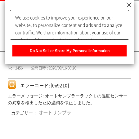
We use cookies to improve your experience on our
website, to personalize content and ads and to analyze
our traffic. We share information about your use of our
website with our advertising and analytics partners,
よくあるご質問（FAQ）
who may combine it with other information that you
Do Not Sell or Share My Personal Information
have provided to them or that they have collected from
カテゴリー表示
your use of their services. You have the right to opt-out
No : 2456
公開日時 : 2020/09/16 08:26
of our sharing information about you with our partners.
Please click [Do Not Sell or Share My Personal
Information] to customize your cookie settings on our
エラーコード:[0x9210]
website.
Privacy Policy
エラーメッセージ: オートサンプラーラックＬの温度センサー
の異常を検出したため温調を停止しました。
カテゴリー：
オートサンプラ