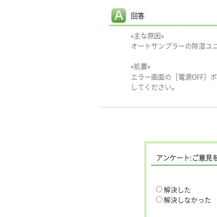
回答
«主な原因»
オートサンプラーの除湿ユ
«処置»
エラー画面の［電源OFF］
してください。
アンケート:ご意見
解決した
解決しなかった