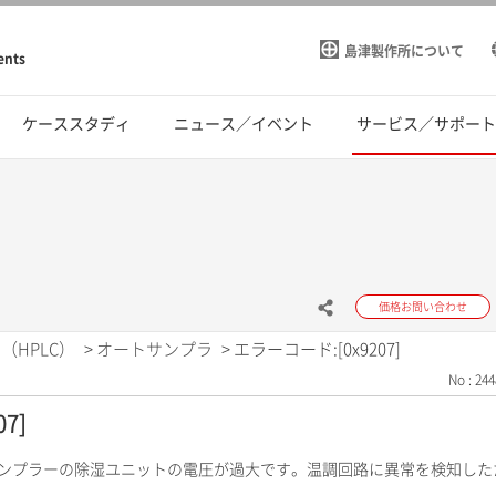
島津製作所について
ents
ケーススタディ
ニュース／イベント
サービス／サポー
価格お問い合わせ
（HPLC）
>
オートサンプラ
>
エラーコード:[0x9207]
No : 244
7]
サンプラーの除湿ユニットの電圧が過大です。温調回路に異常を検知し