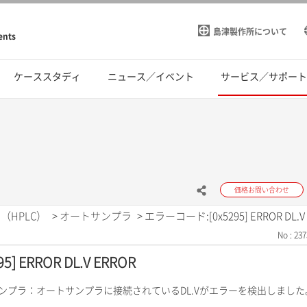
島津製作所について
ents
ケーススタディ
ニュース／イベント
サービス／サポー
価格お問い合わせ
（HPLC）
>
オートサンプラ
>
エラーコード:[0x5295] ERROR DL.V
No : 237
 ERROR DL.V ERROR
サンプラ：オートサンプラに接続されているDL.Vがエラーを検出しました