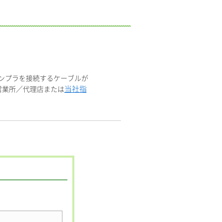
サンプラを接続するケーブルが
当社指
営業所／代理店または