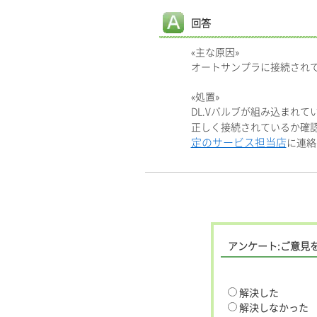
回答
«主な原因»
オートサンプラに接続されて
«処置»
DL.Vバルブが組み込まれ
正しく接続されているか確
定のサービス担当店
に連絡
アンケート:ご意見
解決した
解決しなかった