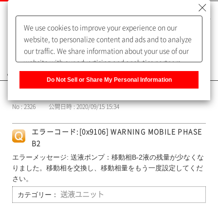
We use cookies to improve your experience on our
website, to personalize content and ads and to analyze
our traffic. We share information about your use of our
website with our advertising and analytics partners,
よくあるご質問（FAQ）
who may combine it with other information that you
Do Not Sell or Share My Personal Information
have provided to them or that they have collected from
カテゴリー表示
your use of their services. You have the right to opt-out
No : 2326
公開日時 : 2020/09/15 15:34
of our sharing information about you with our partners.
Please click [Do Not Sell or Share My Personal
エラーコード:[0x9106] WARNING MOBILE PHASE
Information] to customize your cookie settings on our
B2
website.
Privacy Policy
エラーメッセージ: 送液ポンプ：移動相B-2液の残量が少なくな
りました。移動相を交換し、移動相量をもう一度設定してくだ
さい。
カテゴリー：
送液ユニット