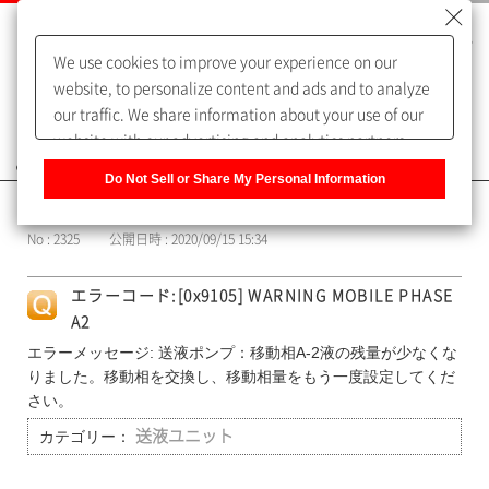
We use cookies to improve your experience on our
website, to personalize content and ads and to analyze
our traffic. We share information about your use of our
website with our advertising and analytics partners,
よくあるご質問（FAQ）
who may combine it with other information that you
Do Not Sell or Share My Personal Information
have provided to them or that they have collected from
カテゴリー表示
your use of their services. You have the right to opt-out
No : 2325
公開日時 : 2020/09/15 15:34
of our sharing information about you with our partners.
Please click [Do Not Sell or Share My Personal
エラーコード:[0x9105] WARNING MOBILE PHASE
Information] to customize your cookie settings on our
A2
website.
Privacy Policy
エラーメッセージ: 送液ポンプ：移動相A-2液の残量が少なくな
りました。移動相を交換し、移動相量をもう一度設定してくだ
さい。
カテゴリー：
送液ユニット