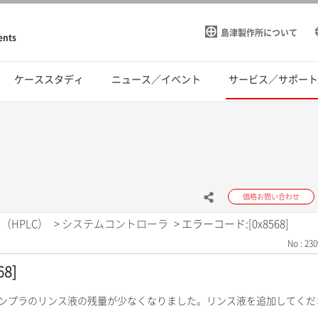
島津製作所について
ents
ケーススタディ
ニュース／イベント
サービス／サポー
価格お問い合わせ
（HPLC）
>
システムコントローラ
>
エラーコード:[0x8568]
No : 230
8]
サンプラのリンス液の残量が少なくなりました。リンス液を追加してくだ