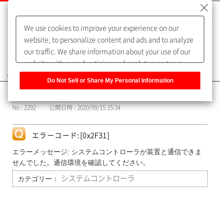
We use cookies to improve your experience on our
website, to personalize content and ads and to analyze
our traffic. We share information about your use of our
website with our advertising and analytics partners,
よくあるご質問（FAQ）
who may combine it with other information that you
Do Not Sell or Share My Personal Information
have provided to them or that they have collected from
カテゴリー表示
your use of their services. You have the right to opt-out
No : 2292
公開日時 : 2020/09/15 15:34
of our sharing information about you with our partners.
Please click [Do Not Sell or Share My Personal
Information] to customize your cookie settings on our
エラーコード:[0x2F31]
website.
Privacy Policy
エラーメッセージ: システムコントローラが装置と通信できま
せんでした。通信環境を確認してください。
カテゴリー：
システムコントローラ