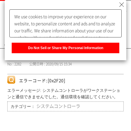
We use cookies to improve your experience on our
website, to personalize content and ads and to analyze
our traffic. We share information about your use of our
website with our advertising and analytics partners,
よくあるご質問（FAQ）
who may combine it with other information that you
Do Not Sell or Share My Personal Information
have provided to them or that they have collected from
カテゴリー表示
your use of their services. You have the right to opt-out
No : 2282
公開日時 : 2020/09/15 15:34
of our sharing information about you with our partners.
Please click [Do Not Sell or Share My Personal
Information] to customize your cookie settings on our
エラーコード:[0x2F20]
website.
Privacy Policy
エラーメッセージ: システムコントローラがワークステーショ
ンと通信できませんでした。通信環境を確認してください。
カテゴリー：
システムコントローラ