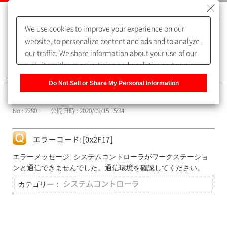
We use cookies to improve your experience on our
website, to personalize content and ads and to analyze
our traffic. We share information about your use of our
website with our advertising and analytics partners,
よくあるご質問（FAQ）
who may combine it with other information that you
Do Not Sell or Share My Personal Information
have provided to them or that they have collected from
カテゴリー表示
your use of their services. You have the right to opt-out
No : 2280
公開日時 : 2020/09/15 15:34
of our sharing information about you with our partners.
Please click [Do Not Sell or Share My Personal
Information] to customize your cookie settings on our
エラーコード:[0x2F17]
website.
Privacy Policy
エラーメッセージ: システムコントローラがワークステーショ
ンと通信できませんでした。通信環境を確認してください。
カテゴリー：
システムコントローラ