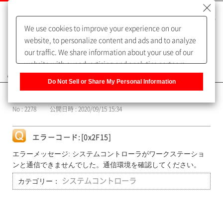
We use cookies to improve your experience on our
website, to personalize content and ads and to analyze
our traffic. We share information about your use of our
website with our advertising and analytics partners,
よくあるご質問（FAQ）
who may combine it with other information that you
Do Not Sell or Share My Personal Information
have provided to them or that they have collected from
カテゴリー表示
your use of their services. You have the right to opt-out
No : 2278
公開日時 : 2020/09/15 15:34
of our sharing information about you with our partners.
Please click [Do Not Sell or Share My Personal
Information] to customize your cookie settings on our
エラーコード:[0x2F15]
website.
Privacy Policy
エラーメッセージ: システムコントローラがワークステーショ
ンと通信できませんでした。通信環境を確認してください。
カテゴリー：
システムコントローラ